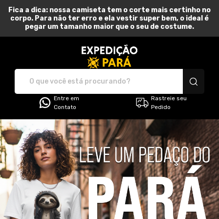
Fica a dica: nossa camiseta tem o corte mais certinho no
corpo. Para não ter erro e ela vestir super bem, o ideal é
pegar um tamanho maior que o seu de costume.
Expedição Pará - Camiset
Entre em
Rastreie seu
Contato
Pedido