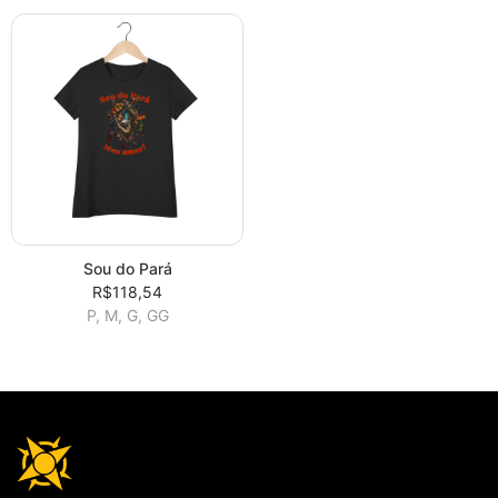
Sou do Pará
R$118,54
P, M, G, GG