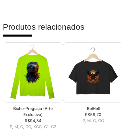
Produtos relacionados
Bicho-Preguiça (Arte
BelHell
Exclusiva)
R$58,70
R$94,34
P, M, G, GG
P, M, G, GG, XGG, G1, G2