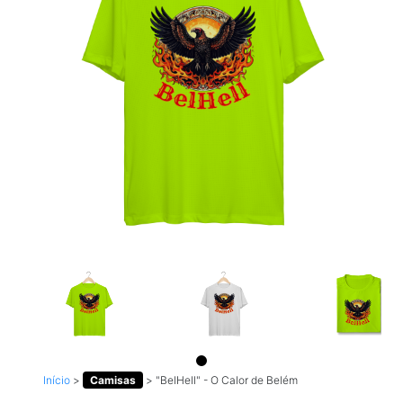
Início
>
Camisas
>
"BelHell" - O Calor de Belém