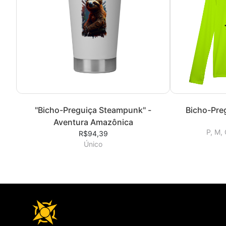
"Bicho-Preguiça Steampunk" -
Bicho-Preg
Aventura Amazônica
P, M,
R$94,39
Único