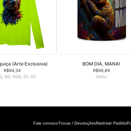
uiça (Arte Exclusiva)
BOM DIA, MANA!
R$94,34
R$66,89
 G, GG, XGG, G1, G2
Único
Rastrear Pedido
Fale conosco
Trocas / Devoluções
Po