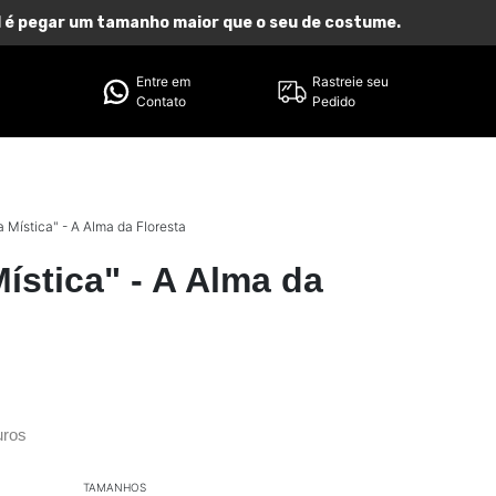
eal é pegar um tamanho maior que o seu de costume.
Entre em
Rastreie seu
Contato
Pedido
 Mística" - A Alma da Floresta
ística" - A Alma da
uros
TAMANHOS