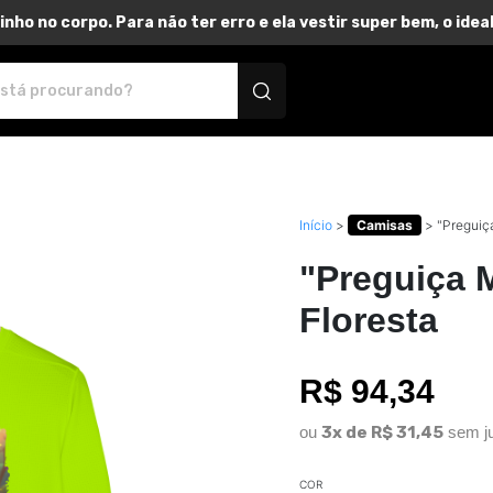
inho no corpo. Para não ter erro e ela vestir super bem, o id
dutos personalizados
Início
>
Camisas
>
"Preguiça
"Preguiça M
Floresta
R$ 94,34
ou
3x de R$ 31,45
sem j
COR