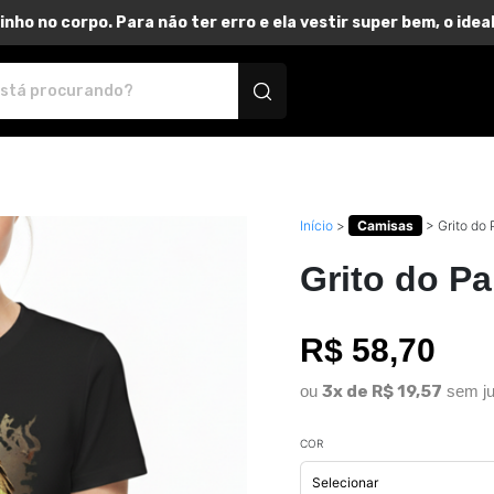
inho no corpo. Para não ter erro e ela vestir super bem, o id
dutos personalizados
Início
>
Camisas
>
Grito do 
Grito do Pa
R$ 58,70
ou
3x de R$ 19,57
sem ju
COR