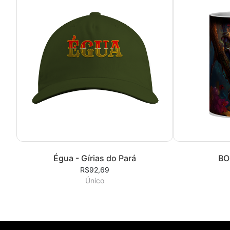
Égua - Gírias do Pará
BO
R$92,69
Único