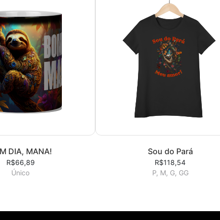
M DIA, MANA!
Sou do Pará
R$66,89
R$118,54
Único
P, M, G, GG