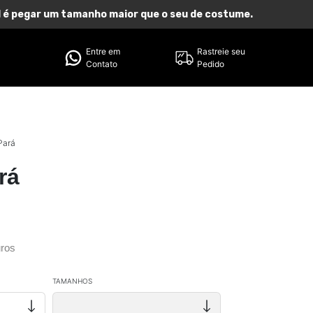
eal é pegar um tamanho maior que o seu de costume.
Entre em
Rastreie seu
Contato
Pedido
Pará
rá
ros
TAMANHOS