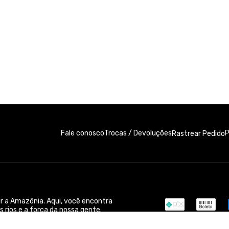
Fale conosco
Trocas / Devoluções
P
Rastrear Pedido
ir a Amazônia. Aqui, você encontra
 rios e a força da nossa gente.
da.