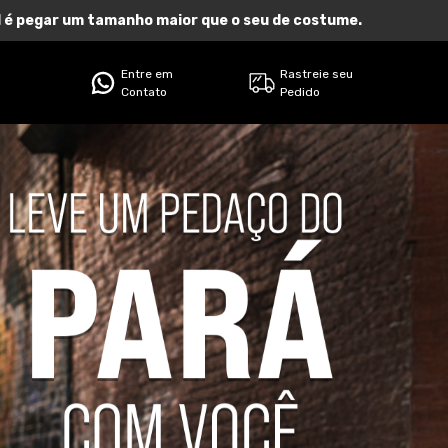
eal é pegar um tamanho maior que o seu de costume.
Entre em
Rastreie seu
Contato
Pedido