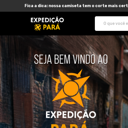
Fica a dica: nossa camiseta tem o corte mais cert
Expedição Pará - Camisetas e prod