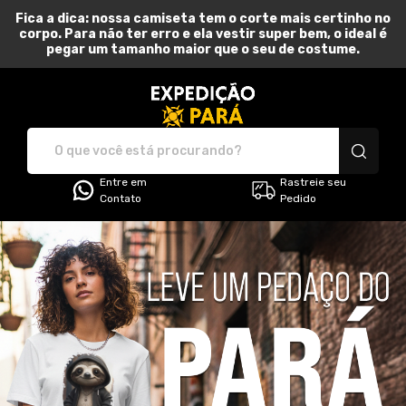
Fica a dica: nossa camiseta tem o corte mais certinho no
corpo. Para não ter erro e ela vestir super bem, o ideal é
pegar um tamanho maior que o seu de costume.
Expedição Pará - Camiset
Entre em
Rastreie seu
Contato
Pedido