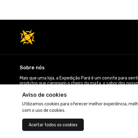
Sobre nós
Mais que uma loja, a Expedição Pará é um convite para sent
produtos que carregam o cheiro da mata, o sabor dos nossos
Navegue por nossas prateleiras virtuais e comece sua jorna
Aviso de cookies
© Dados do vendedor: CNPJ 28.160.605/0001-69
Utilizamos cookies para oferecer melhor experiência, melh
com o uso de cookies.
Acompanhe-nos:
Aceitar todos os cookies