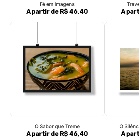
Fé em Imagens
Trav
A partir de R$ 46,40
A par
O Sabor que Treme
O Silênc
A partir de R$ 46,40
A par