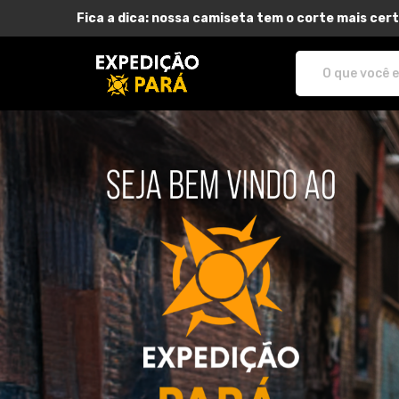
Fica a dica: nossa camiseta tem o corte mais cert
Expedição Pará - Camisetas e prod