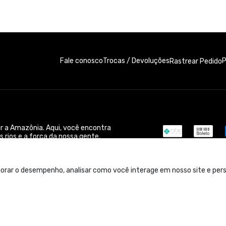
Fale conosco
Trocas / Devoluções
P
Rastrear Pedido
ir a Amazônia. Aqui, você encontra
 rios e a força da nossa gente.
da.
orar o desempenho, analisar como você interage em nosso site e perso