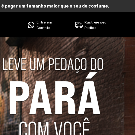
eal é pegar um tamanho maior que o seu de costume.
Entre em
Rastreie seu
Contato
Pedido